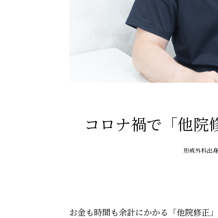
コロナ禍で「他院
形成外科出
お金も時間も余計にかかる「他院修正」