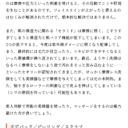
のは摩擦や圧力といった刺激を受けると、その反動でシミや肝斑
を生むことがあるのです。フェイスラインが上がったと思えるの
はむくみが解消されただけで、根本的な解決ではありません。
また、肌の保湿力に関わる「セラミド」は摩擦に弱く、こすりす
ぎてしまうと保湿力と肌バリア機能が低下してしまいます。この
2つが低下すると、今度は紫外線ダメージに弱くなり乾燥してし
まう、最終的には毛穴が目立ったり、ニキビができやすくなると
いった悪循環が繰り返されてしまいます。最近、ようやく洗顔は
なるべく摩擦をしないよう泡で汚れをそっと包み込むように……
といったセオリーが認知されてきましたが、せっかく摩擦レス洗
顔をしても美顔器などで摩擦を与えてしまっては元の木阿弥。ま
た、強すぎるローラーの刺激などで皮ふを伸ばしてしまっている
（シワの原因を作っている）可能性もあります。
素人判断で市販の美顔器を使ったり、マッサージをするのは極力
避けた方が良いでしょう。
毛穴パック／ピーリング／スクラブ