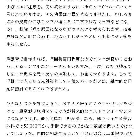
すぎにはご注意を。使い続けるうちに二重のクセがついていくと
言われていますが、その効果は全員でもありませんし、むしろま
ぶたの皮膚が伸びてシワが増える（二重ではなく三重などにな
る）、眼瞼下垂の原因になるなどのリスクが考えられます。接着
成分などが肌に合わず、かぶれてしまったという患者さまも後を
絶ちません。
絆創膏で自作すれば、年間数百円程度なのでコスパが良い！とお
っしゃるインフルエンサーさんもいますが、一度伸びたり弛んで
しまった皮ふを元に戻すのは難しく、お金もかかります。しかも
手軽にできるたるみ対策として人気のハイフなどは、基本的に目
元に照射することはできません。
そんなリスクを冒すよりも、きちんと医師のカウンセリングを受
けて二重整形の施術をするほうが将来的なコストパフォーマンス
につながります。最も簡単な「埋没法」なら、銀座マイアミ美容
外科では55,000円から施術できるのでかなり敷居は低いのではな
いでしょうか。医師に相談することで自分に似合う二重幅や形状