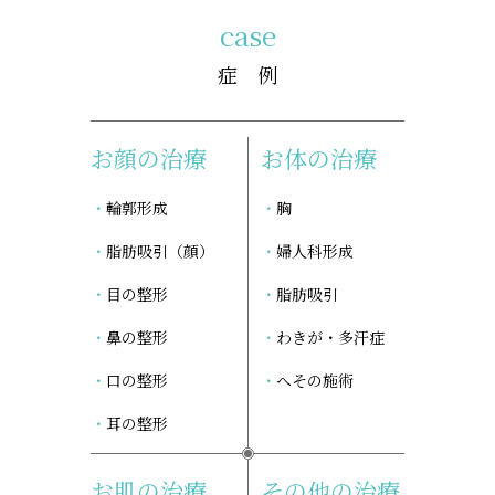
case
症 例
お顔の治療
お体の治療
輪郭形成
胸
脂肪吸引（顔）
婦人科形成
目の整形
脂肪吸引
鼻の整形
わきが・多汗症
口の整形
へその施術
耳の整形
お肌の治療
その他の治療