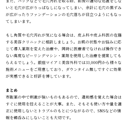
また、パックなどで毛穴汚れを取る際、前後の適切な処置をしな
いと毛穴が広がりっぱなしになってしまい、余計に毛穴の黒ずみ
が広がったりファンデーションの毛穴落ちが目立つようにもなっ
てしまいます。
もし角質や毛穴汚れが気になる場合は、皮ふ科や皮ふ科医の在籍
する美容クリニックに相談しましょう。お肌の状態やお悩みに応
じて導入薬剤を変えた治療や、同時に医療者でなければ操作でき
ない高度なピーリングマシン・薬剤を使用した治療を提案しても
らえるでしょう。銀座マイアミ美容外科では33,000円から様々な
施術メニューをご用意しており、ダウンタイム無しですぐに効果
が実感できると好評を博しています。
まとめ
市販薬の中で刺激が強いものもあるので、違和感を覚えた場合は
すぐに使用を控えることが大事。また、そもそも使い方や量を適
正に使用しないとトラブルのもとにつながるので、SNSなどの情
報を鵜呑みにしないことも大切です。