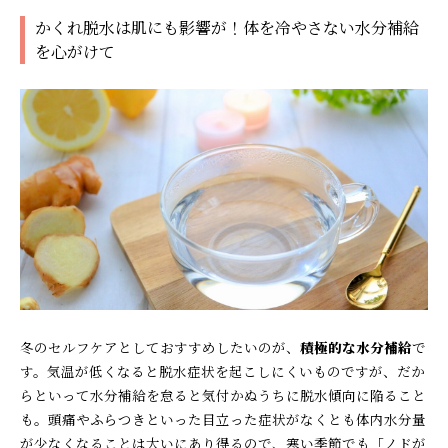
かくれ脱水は肌にも影響が！体を冷やさない水分補給
を心がけて
冬のセルフケアとしておすすめしたいのが、
積極的な水分補給
で
す。気温が低くなると脱水症状を起こしにくいものですが、だか
らといって水分補給を怠ると気付かぬうちに脱水傾向に陥ること
も。頭痛やふらつきといった目立った症状がなくとも体内水分量
が少なくなることは大いにあり得るので、寒い季節でも「ノドが