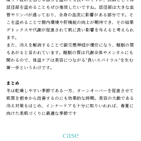
鼠径部を温めることもぜひ推奨したいですね。鼠径部は大きな血
管やリンパが通っており、全身の血流に影響がある部分です。そ
こを温めることで腸内環境や肝機能の向上が期待でき、その結果
デトックスや代謝が促進されて肌に良い影響を与えると考えられ
ます。
また、冷えを解消することで副交感神経が優位になり、睡眠の質
もあがると言われています。睡眠の質は代謝全体やメンタルにも
関わるので、体温ケアは美容につながる“良いスパイラル”を生む
第一歩というわけです。
まとめ
冬は乾燥しやすい季節である一方、ターンオーバーを促進させて
肌質を根本から改善するのにも効果的な時期。美容の大敵である
冷え対策もはじめ、インナーケアも十分に取りいれれば、春夏に
向けた美肌づくりに最適な季節です
case