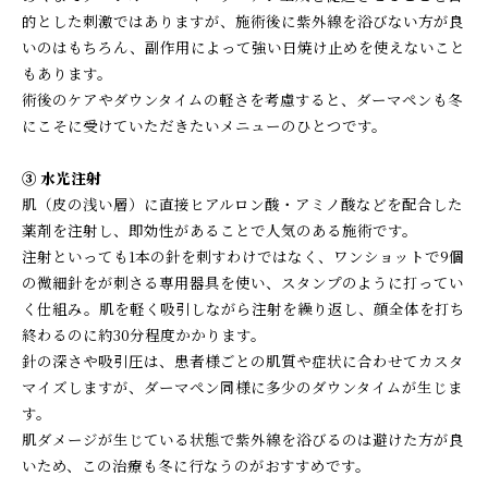
的とした刺激ではありますが、施術後に紫外線を浴びない方が良
いのはもちろん、副作用によって強い日焼け止めを使えないこと
もあります。
術後のケアやダウンタイムの軽さを考慮すると、ダーマペンも冬
にこそに受けていただきたいメニューのひとつです。
③ 水光注射
肌（皮の浅い層）に直接ヒアルロン酸・アミノ酸などを配合した
薬剤を注射し、即効性があることで人気のある施術です。
注射といっても1本の針を刺すわけではなく、ワンショットで9個
の微細針をが刺さる専用器具を使い、スタンプのように打ってい
く仕組み。肌を軽く吸引しながら注射を繰り返し、顔全体を打ち
終わるのに約30分程度かかります。
針の深さや吸引圧は、患者様ごとの肌質や症状に合わせてカスタ
マイズしますが、ダーマペン同様に多少のダウンタイムが生じま
す。
肌ダメージが生じている状態で紫外線を浴びるのは避けた方が良
いため、この治療も冬に行なうのがおすすめです。