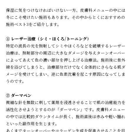
保湿に気をつけなければいけない一方、皮膚科メニューの中には
冬にこそ受けたい施術もあります。その中からとくにおすすめの
施術ベスト3をご紹介します。
① レーザー治療（シミ・ほくろ/トーニング）
特定の波長の光を照射してシミやほくろなどを破壊するレーザー
治療は、照射部分の周辺に大きなダメージを与えターンオーバー
によってあえて色の濃い部分を押し上げる治療法。施術後に紫外
線を浴びてしまうと、治療部分だけでなく全体的にさらなる肌ダ
メージを受けてしまい、逆に色素沈着を起こす原因になってしま
うのです。
② ダーマペン
微細な針を無数に刺して薬剤を浸透させることで肌の治癒能力を
活性化させようとするのが「ダーマペン」です。皮膚科メニュー
の中では比較的ダウンタイムが長く、施術直後は赤みや軽い腫れ
といった副作用を生じます。
あくまでターンオーバーやコラーゲン生成を促進させることを目