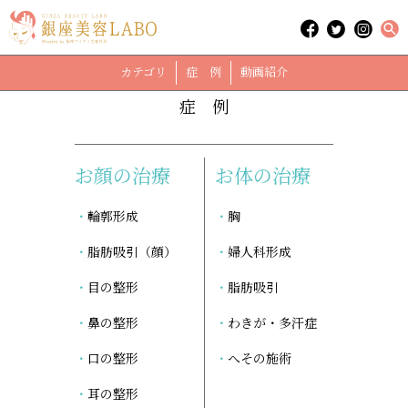
「アフターケア」に関する記事
case
カテゴリ
症 例
動画紹介
症 例
お顔の治療
お体の治療
輪郭形成
胸
脂肪吸引（顔）
婦人科形成
目の整形
脂肪吸引
鼻の整形
わきが・多汗症
口の整形
へその施術
耳の整形