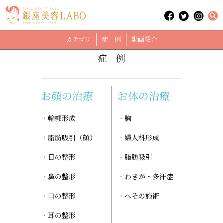
「アンチエイジング」に関する記事
case
カテゴリ
症 例
動画紹介
症 例
お顔の治療
お体の治療
輪郭形成
胸
脂肪吸引（顔）
婦人科形成
目の整形
脂肪吸引
鼻の整形
わきが・多汗症
口の整形
へその施術
耳の整形