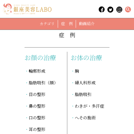
「ヒアルロン酸」に関する記事
case
カテゴリ
症 例
動画紹介
症 例
お顔の治療
お体の治療
輪郭形成
胸
脂肪吸引（顔）
婦人科形成
目の整形
脂肪吸引
鼻の整形
わきが・多汗症
口の整形
へその施術
耳の整形