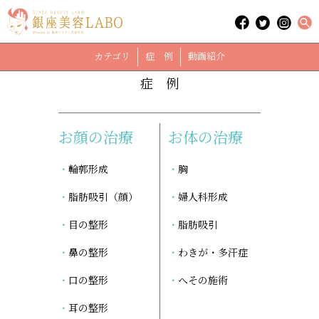
「フェイスライン」に関する記事
case
カテゴリ
症 例
動画紹介
症 例
お顔の治療
お体の治療
輪郭形成
胸
脂肪吸引（顔）
婦人科形成
目の整形
脂肪吸引
鼻の整形
わきが・多汗症
口の整形
へその施術
耳の整形