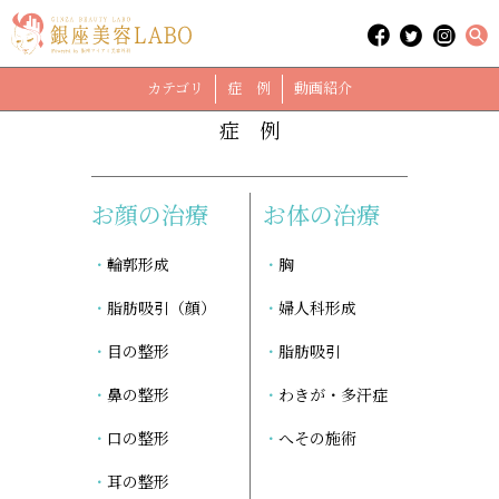
「二の腕」に関する記事
case
カテゴリ
症 例
動画紹介
症 例
お顔の治療
お体の治療
輪郭形成
胸
脂肪吸引（顔）
婦人科形成
目の整形
脂肪吸引
鼻の整形
わきが・多汗症
口の整形
へその施術
耳の整形