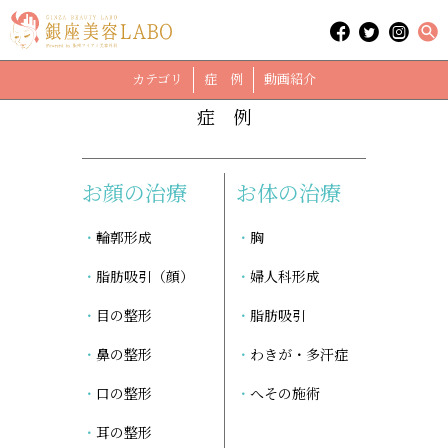
「脂肪溶解」に関する記事
case
カテゴリ
症 例
動画紹介
症 例
お顔の治療
お体の治療
輪郭形成
胸
脂肪吸引（顔）
婦人科形成
目の整形
脂肪吸引
鼻の整形
わきが・多汗症
口の整形
へその施術
耳の整形