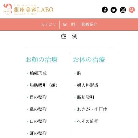
「豊胸」に関する記事
case
カテゴリ
症 例
動画紹介
症 例
お顔の治療
お体の治療
輪郭形成
胸
脂肪吸引（顔）
婦人科形成
目の整形
脂肪吸引
鼻の整形
わきが・多汗症
口の整形
へその施術
耳の整形