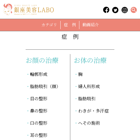
「銀座マイアミ美容外科」に関する記事
case
カテゴリ
症 例
動画紹介
症 例
お顔の治療
お体の治療
輪郭形成
胸
脂肪吸引（顔）
婦人科形成
目の整形
脂肪吸引
鼻の整形
わきが・多汗症
口の整形
へその施術
耳の整形