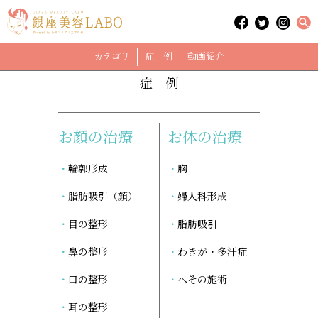
「高濃度ビタミンC」に関する記事
case
カテゴリ
症 例
動画紹介
症 例
お顔の治療
お体の治療
輪郭形成
胸
脂肪吸引（顔）
婦人科形成
目の整形
脂肪吸引
鼻の整形
わきが・多汗症
口の整形
へその施術
耳の整形