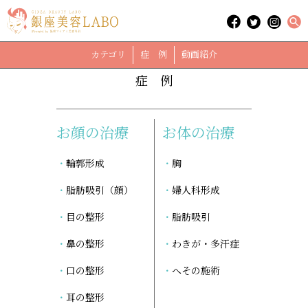
「鼻柱形成」に関する記事
case
カテゴリ
症 例
動画紹介
症 例
お顔の治療
お体の治療
輪郭形成
胸
脂肪吸引（顔）
婦人科形成
目の整形
脂肪吸引
鼻の整形
わきが・多汗症
口の整形
へその施術
耳の整形